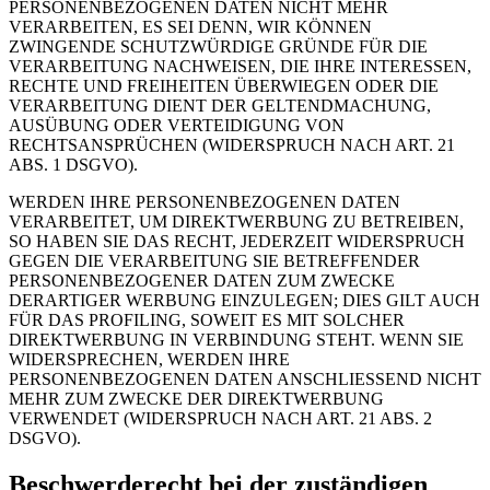
PERSONENBEZOGENEN DATEN NICHT MEHR
VERARBEITEN, ES SEI DENN, WIR KÖNNEN
ZWINGENDE SCHUTZWÜRDIGE GRÜNDE FÜR DIE
VERARBEITUNG NACHWEISEN, DIE IHRE INTERESSEN,
RECHTE UND FREIHEITEN ÜBERWIEGEN ODER DIE
VERARBEITUNG DIENT DER GELTENDMACHUNG,
AUSÜBUNG ODER VERTEIDIGUNG VON
RECHTSANSPRÜCHEN (WIDERSPRUCH NACH ART. 21
ABS. 1 DSGVO).
WERDEN IHRE PERSONENBEZOGENEN DATEN
VERARBEITET, UM DIREKTWERBUNG ZU BETREIBEN,
SO HABEN SIE DAS RECHT, JEDERZEIT WIDERSPRUCH
GEGEN DIE VERARBEITUNG SIE BETREFFENDER
PERSONENBEZOGENER DATEN ZUM ZWECKE
DERARTIGER WERBUNG EINZULEGEN; DIES GILT AUCH
FÜR DAS PROFILING, SOWEIT ES MIT SOLCHER
DIREKTWERBUNG IN VERBINDUNG STEHT. WENN SIE
WIDERSPRECHEN, WERDEN IHRE
PERSONENBEZOGENEN DATEN ANSCHLIESSEND NICHT
MEHR ZUM ZWECKE DER DIREKTWERBUNG
VERWENDET (WIDERSPRUCH NACH ART. 21 ABS. 2
DSGVO).
Beschwerderecht bei der zuständigen