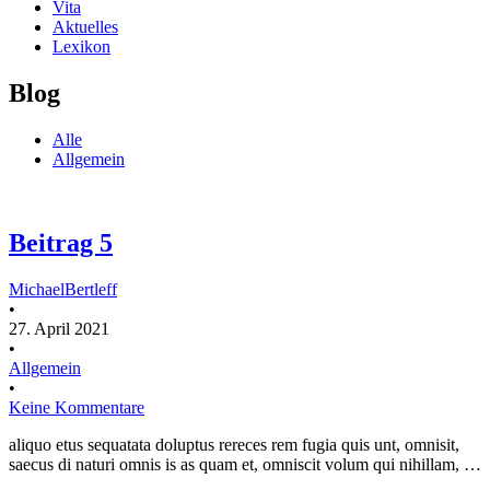
Vita
Aktuelles
Lexikon
Blog
Alle
Allgemein
Beitrag 5
MichaelBertleff
•
27. April 2021
•
Allgemein
•
Keine Kommentare
aliquo etus sequatata doluptus rereces rem fugia quis unt, omnisit,
saecus di naturi omnis is as quam et, omniscit volum qui nihillam, …